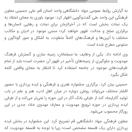
به گزارش روابط عمومی جهاد دانشگاهی واحد استان قم، علی حسینی معاون
فرهنگی این واحد طی گفت‌وگویی اظهار کرد: موعود باوری به معنای اعتقاد به
یک نجات بخش است که در آخرالزمان برای نجات و رهایی انسان‌ها و
برقراری صلح و عدالت ظهور خواهد کرد؛ منجی موعود در ادیان و مکاتب
مختلف با آیین‌ها و فرهنگ‌های کاملاً متفاوت، به اَشکال و صور گوناگون و
متنوعی مطرح شده است.
وی ادامه داد: یکی از وظایف ما مسلمانان، زمینه سازی و گسترش فرهنگ
مهدویت و جلوگیری از زمینه‌های تأخیر در ظهور آن حضرت است؛ باید از تمام
ظرفیت‌های موجود در جامعه استفاده کرد تا انتظار به معنای واقعی کلمه
شکل بگیرد.
حسینی بیان کرد: برگزاری جشنواره هنری و فرهنگی و ایده پردازی با حضور
اقشار مختلف می‌تواند رونقی دوباره در میان اهل ادب، هنر و علم در باب
تولید آثارایجاد کند از طرفی بانک آثار در این حوزه را غنی‌تر می‌کند و از طرفی
ایده پردازی در حوزه ترویج مهدویت و معارف مهدوی خلاء جدی در این
روزگار محسوب می‌شود.
معاون فرهنگی جهاد دانشگاهی قم تصریح کرد: این جشنواره در بخش ایده
پردازی دارای یک فلسفه مشخص است؛ زیرا با توجه به فلسفه مهدویت که