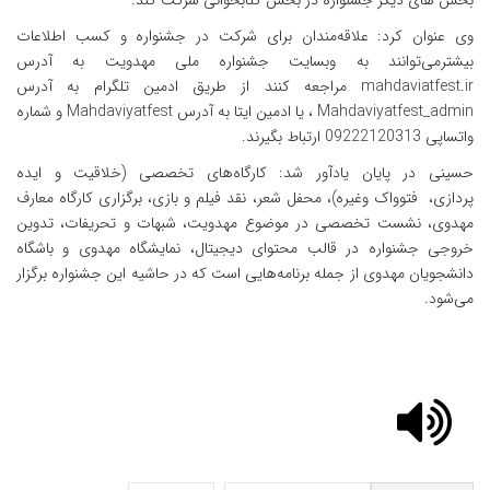
بخش های دیگر جشنواره در بخش کتابخوانی شرکت کند.
وی عنوان کرد: علاقه‌مندان برای شرکت در جشنواره و کسب اطلاعات
بیشترمی‌توانند به وبسایت جشنواره ملی مهدویت به آدرس
mahdaviatfest.ir
مراجعه کنند از طریق ادمین تلگرام به آدرس
Mahdaviyatfest_admin
، یا ادمین ایتا به آدرس
Mahdaviyatfest
و شماره
واتساپی
09222120313
ارتباط بگیرند.
حسینی در پایان یادآور شد: کارگاه‌های تخصصی (خلاقیت و ایده
پردازی، فتوواک وغیره)، محفل شعر، نقد فیلم و بازی، برگزاری کارگاه معارف
مهدوی، نشست تخصصی در موضوع مهدویت، شبهات و تحریفات، تدوین
خروجی جشنواره در قالب محتوای دیجیتال، نمایشگاه مهدوی و باشگاه
دانشجویان مهدوی از جمله برنامه‌هایی است که در حاشیه این جشنواره برگزار
می‌شود.