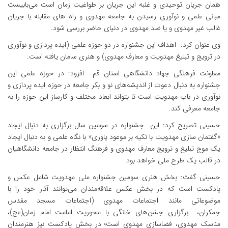
همان جریان توحیدی و غلبه این جریان بر طواغیت زمان است می‌بابیست
مبانی علمی و نوآوری رسیدن به جامعه مهدوی و راه های مقابله با جریان
غالب غیر مهدوی و یا ضد مهدوی در دنیای حاضر بررسی شود.
وی عنوان کرد: اهداف این جشنواره در دو حوزه علمی (ایده پردازی و نوآوری
در ترویج و تبلیغ مهدویت و معارف مهدوی) و هنری سامان یافته است.
معاونت فرهنگی جهاد دانشگاهی استان قم افزود: در حوزه علمی این
جشنواره به دنبال دعوت از اندیشه‌های نو و بکر جامعه در حوزه ایده پردازی و
نوآوری در باب مهدویت است تا بتواند ابعاد مختلف و کارساز این حوزه را به
جامعه معرفی کند.
حسینی تصریح کرد: این جشنواره در سومین سال برگزاری به دنبال ایجاد
«گفتمان سازی مهدویت با تکیه بر موعود یاوری» با نگاه علمی و به دنبال ایجاد
یک موج تبلیغ و ترویج معارف مهدوی و فرهنگ انتظار در جامعه دانشگاهیان
در قالب یک طرح ملی خواهد بود.
حسینی گفت: بخش هنری سومین جشنواره ملی مهدویت شامل عکس و
پادکست است که در بخش عکس علاقه‌مندان می‌توانند آثار خود را با
موضوعاتی مانند اجتماعات مهدوی (اجتماعات مسجد مقدس
جمکران، برگزاری جشن‌های خانگی با محوریت امامت امام زمان(عج)،
مناسک مهدوی، فضاسازی مهدوی است؛ در بخش پادکست نیز هنرمندان