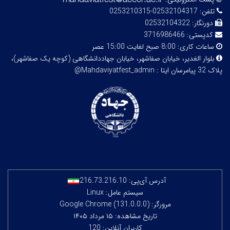
تلفن:
02532104317-0253210315
دورنگار:
02532104322
کدپستی:
3716986466
ساعات کاری:
8:00 صبح لغایت 15:00 عصر
بلوار الغدیر، خیابان صفاشهر، خیابان جهاددانشگاهی (کوچه یک صفاشهر)،
پلاک 32
پیامرسان ایتا : Mahdaviyatfest_admin@
آدرس آی‌پی:
216.73.216.10
سیستم عامل: Linux
مرورگر: Google Chrome (131.0.0.0)
تاریخ مشاهده: ۱۵ مرداد ۱۴۰۵
کاربران آنلاین: 120