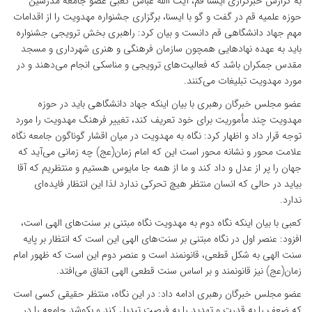
به گزارش خبرگزاری ایسنا قم، آیت االله عباس کعبی عضو جامعه مدرسین
حوزه علمیه قم در گفت و گو با ایسنا، برگزاری جشنواره مهدویت را از اقدامات
مهم جهاد دانشگاهی قم دانست و بیان کرد: راهبری بخش ترویجی جشنواره
باید به عهده نهادهایی همچون سازمان فرهنگی و هنری شهرداری و مسجد
مقدس جمکران باشد که فعالیت‌های ترویجی و مناسکی انجام می‌دهند و در
مورد مهدویت تبلیغات می‌کنند.
عضو مجلس خبرگان رهبری با بیان اینکه جهاد دانشگاهی باید در حوزه
مهدویت چند مأموریت برای خود تعریف کند، تغییر فرهنگ مهدویت را مورد
توجه قرار داد و اظهار کرد: نگاه به مهدویت در میان اقشار گوناگون جامعه نگاه
علامت محور و نشانه محور است این که امام زمان(عج) چه زمانی می‌آید که
جهان را پر از عدل و داد کند و ما از همه جا مایوس هستیم و منتظریم که آقا
بیاید در حالی که انسان منتظر هیچ تحرکی ندارد لذا این انتظار فایده‌ای
ندارد.
کعبی با بیان اینکه نگاه دوم به مهدویت نگاه مبتنی بر سنت‌های الهی است،
افزود: عنصر اول در نگاه مبتنی بر سنت‌های الهی این است که انتظار بر پایه
سنت الهی به شکل قطعی، قانونمند است و عنصر دوم این است که ظهور امام
زمان(عج) نیز قانونمند و بر اساس سنت قطعی الهی اتفاق می‌افتد.
عضو مجلس خبرگان رهبری ادامه داد: در این نگاه، منتظر حقیقی کسی است
که ضعف را به قدرت و تهدید را به فرصت تبدیل کند و بکوشد جامعه را در