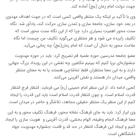
جهت دولت امام زمان (عج) آماده کند.
وی با تأکید بر اینکه یک منتظر واقعی کسی است که در جهت اهداف مهدوی
در بعد خود سازی، جامعه سازی و تمدن سازی حرکت کند، یادآور شد: نگاه
سنت محور اهمیت بسیاری دارد چرا که از این نگاه سنت محور است که
تکلیف زاییده می شود و هر منتظری می‌گوید تکلیف من چیست اما نگاه
علامت محور به دنبال آن است که امام زمان(عج) چه زمانی می‌آید.
عضو جامعه مدرسین حوزه علمیه قم تصریح کرد: باید در حوزه مهدویت
جشنواره‌ای برپا کنیم که ببینیم مکلفین چه نقشی در این رویداد بزرگ جهانی
دارند و به این معنا منتظران فقط تماشاچی هستند یا نه به معنای منتظر
واقعی، میدان دار هستند و نقش آفرینی می‌کنند.
کعبی ادامه داد: از این منظر امام خمینی (ره) می فرماید: انتظار فرج انتظار
قدرت اسلام است. و چون انتظار قدرت اسلام است باید این قدرت را ایجاد
کنیم از این منظر یک منتظر حقیقی مجاهد، تلاشگر و حاضر در میدان است.
وی ابراز کرد: باید به جای فرهنگ نشانه محور، فرهنگ تکلیف محور و به این
معنا فرهنگ انجام وظیفه، الهام بخشی، قدرت آفرینی و هویت سازی را ایجاد
کنیم و ایجاد این فرهنگ انتظار در حد قد و قامت جشنواره مهدویت جهاد
دانشگاهی است.