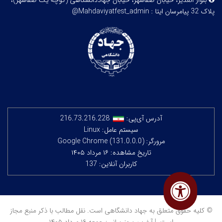
بلوار الغدیر، خیابان صفاشهر، خیابان جهاددانشگاهی (کوچه یک صفاشهر)،
پلاک 32
پیامرسان ایتا : Mahdaviyatfest_admin@
آدرس آی‌پی:
216.73.216.228
سیستم عامل: Linux
مرورگر: Google Chrome (131.0.0.0)
تاریخ مشاهده: ۱۶ مرداد ۱۴۰۵
کاربران آنلاین: 137
© کلیه حقوق متعلق به جهاد دانشگاهی است. نقل مطالب با ذکر منبع مجاز
است. | آخرین بروزرسانی: جمعه ۱۶ مرداد ۱۴۰۵