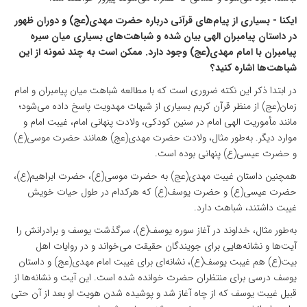
ایکنا - بسیاری از پیام‌‎های قرآنی درباره حضرت مهدی(عج) و دوران ظهور
در داستان پیامبران الهی بیان شده و شباهت‌های بسیاری میان سیره
پیامبران با امام مهدی(عج) وجود دارد. ممکن است به چند نمونه از این
شباهت‌ها اشاره کنید؟
در ابتدا ذکر این نکته ضروری است که با مطالعه شباهت میان پیامبران و امام
زمان(عج) از منظر قرآن کریم بسیاری از شبهات مهدویت پاسخ داده می‌شود؛
مانند مأموریت الهی امام در سنین کودکی، ولادت پنهانی امام، غیبت امام و
موارد دیگر. به‌طور مثال، ولادت حضرت مهدی(عج) همانند حضرت موسی(ع)
و حضرت عیسی(ع) پنهانی بوده است.
همچنین داستان غیبت مهدی(عج) به حضرت موسی(ع)، حضرت ابراهیم(ع)،
حضرت عیسی(ع) و حضرت یوسف(ع) که هرکدام در طول حیات خویش
غیبت داشتند، شباهت دارد.
به‌طور مثال، خداوند در آغاز سوره یوسف(ع)، سرگذشت یوسف و برادرانش را
آیت‌ها و نشانه‌هایی برای جویندگان حقیقت می‌خواند و در روایات اهل
بیت(ع) هم غیبت یوسف(ع)، نشانه‌ای برای غیبت امام مهدی(عج) و داستان
یوسف درسی برای منتظران حضرت خوانده شده است. این آیت و نشانه‌ها از
قبیل غیبت یوسف که از چاه آغاز شد و پوشیده شدن هویت او بعد از آن حتی