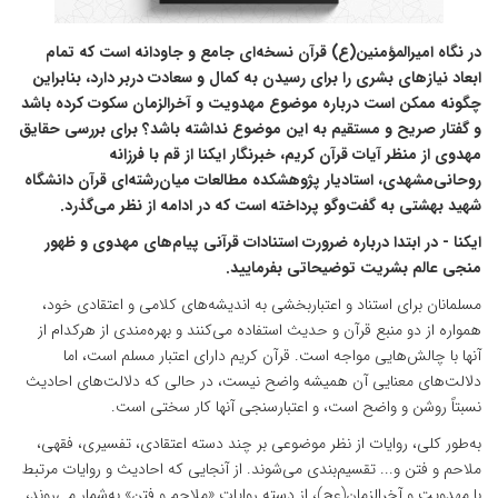
در نگاه امیرالمؤمنین(ع) قرآن نسخه‌ای جامع و جاودانه است که تمام
ابعاد نیازهای بشری را برای رسیدن به کمال و سعادت دربر دارد، بنابراین
چگونه ممکن است درباره موضوع مهدویت و آخرالزمان سکوت کرده باشد
و گفتار صریح و مستقیم به این موضوع نداشته باشد؟ برای بررسی حقایق
مهدوی از منظر آیات قرآن کریم، خبرنگار ایکنا از قم با فرزانه
روحانی‌مشهدی، استادیار پژوهشکده مطالعات میان‌رشته‌ای قرآن دانشگاه
شهید بهشتی به گفت‌وگو پرداخته است که در ادامه از نظر می‌گذرد.
ایکنا - در ابتدا درباره ضرورت استنادات قرآنی پیام‌های مهدوی و ظهور
منجی عالم بشریت توضیحاتی بفرمایید.
مسلمانان برای استناد و اعتباربخشی به اندیشه‌های کلامی و اعتقادی خود،
همواره از دو منبع قرآن و حدیث استفاده می‌کنند و بهره‌مندی از هرکدام از
آنها با چالش‌هایی مواجه است. قرآن کریم دارای اعتبار مسلم است، اما
دلالت‌های معنایی آن همیشه واضح نیست، در حالی‌ که دلالت‌های احادیث
نسبتاً روشن و واضح است، و اعتبارسنجی آنها کار سختی است.
به‌طور کلی، روایات از نظر موضوعی بر چند دسته اعتقادی، تفسیری، فقهی،
ملاحم و فتن و... تقسیم‌بندی می‌شوند. از آنجایی که احادیث و روایات مرتبط
با مهدویت و آخرالزمان(عج)، از دسته روایات «ملاحم و فتن» به‌شمار می‌روند،