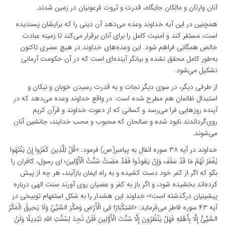
آنان وارثان و مالکان جایگاه‌، قدرت و ثروت فرعونیان در زمین شدند.
همچنین در این آیه خداوند وعده می‌دهد آن دینی را که برایشان پسندیده
است، مستقر کند و امنیت کامل را برای آنان برقرار می‌کند تا زمینه عبادت
خالص همگانی فراهم شود. این وعده‌های خداوند در هیچ عصری تاکنون
به‌طور کامل محقق نشده و بیانگر آینده‌ای است که در آن حکومت آرمانی
تشکیل می‌شود.
از طرفی دیگر، در سوی دیگر نجات و به قدرت رسیدن خوبان و نیکان و
استبدال ظالمان هم مطرح شده است. در واقع خداوند وعده می‌دهد که در
آینده روزهایی فرا می‌رسد و کسانی که از دعوت خداوند و قرآن کریم
روی‌گرداندند نابود شده و صالحان که محبوب و محب خدایند، جانشین آنان
می‌شوند.
خداوند در آیه ۳۸ سوره انفال به پیامبر(ص) فرمود: «قُلْ لِلَّذِینَ کَفَرُوا إِنْ یَنْتَهُوا
یُغْفَرْ لَهُمْ مَا قَدْ سَلَفَ وَإِنْ یَعُودُوا فَقَدْ مَضَتْ سُنَّتُ الْأَوَّلِینَ؛ ای رسول، کافران را
بگو که اگر از کفر خود دست کشیده و به راه ایمان بازآیند، هر چه از پیش
کرده‌اند بخشیده شود، و اگر باز به کفر و عصیان روی آورند سنت الهی درباره
پیشینیان درگذشته است»؛ خداوند این هشدار را به شکل استفهام توبیخی در
آیه ۴۳ سوره فاطر می‌فرماید: «اسْتِکْبَارًا فِی الْأَرْضِ وَمَکْرَ السَّیِّئِ وَلَا یَحِیقُ الْمَکْرُ
السَّیِّئُ إِلَّا بِأَهْلِهِ فَهَلْ یَنْظُرُونَ إِلَّا سُنَّتَ الْأَوَّلِینَ فَلَنْ تَجِدَ لِسُنَّتِ اللَّهِ تَبْدِیلًا وَلَنْ