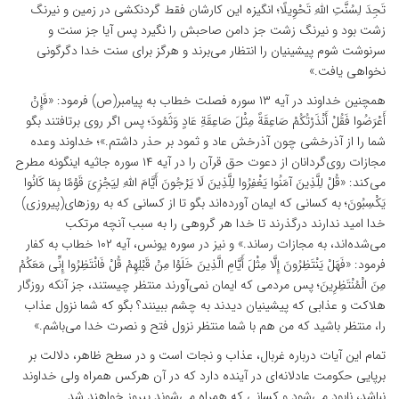
تَجِدَ لِسُنَّتِ اللَّهِ تَحْوِیلًا؛ انگیزه این کارشان فقط گردنکشى در زمین و نیرنگ
زشت بود و نیرنگ زشت جز دامن صاحبش را نگیرد پس آیا جز سنت و
سرنوشت‏ شوم پیشینیان را انتظار مى‌‏برند و هرگز براى سنت‏ خدا دگرگونى
نخواهى ‌یافت.»
همچنین خداوند در آیه ۱۳ سوره فصلت خطاب به پیامبر(ص) فرمود: «فَإِنْ
أَعْرَضُوا فَقُلْ أَنْذَرْتُکُمْ صَاعِقَةً مِثْلَ صَاعِقَةِ عَادٍ وَثَمُودَ؛ پس اگر روى برتافتند بگو
شما را از آذرخشى چون آذرخش عاد و ثمود بر حذر داشتم.»؛ خداوند وعده
مجازات روی‌گردانان از دعوت حق قرآن را در آیه ۱۴ سوره جاثیه اینگونه مطرح
می‌کند: «قُلْ لِلَّذِینَ آمَنُوا یَغْفِرُوا لِلَّذِینَ لَا یَرْجُونَ أَیَّامَ اللَّهِ لِیَجْزِیَ قَوْمًا بِمَا کَانُوا
یَکْسِبُونَ؛ به کسانى که ایمان آورده‏‌اند بگو تا از کسانى که به روزهاى(پیروزى)
خدا امید ندارند درگذرند تا خدا هر گروهى را به سبب آنچه مرتکب
مى‌شده‏‌اند، به مجازات رساند.» و نیز در سوره یونس، آیه ۱۰۲ خطاب به کفار
فرمود: «فَهَلْ یَنْتَظِرُونَ إِلَّا مِثْلَ أَیَّامِ الَّذِینَ خَلَوْا مِنْ قَبْلِهِمْ قُلْ فَانْتَظِرُوا إِنِّی مَعَکُمْ
مِنَ الْمُنْتَظِرِینَ؛ پس مردمی که ایمان نمی‌آورند منتظر چیستند، جز آنکه روزگار
هلاکت و عذابی که پیشینیان دیدند به چشم ببینند؟ بگو که شما نزول عذاب
را، منتظر باشید که من هم با شما منتظر نزول فتح و نصرت خدا می‌باشم.»
تمام این آیات درباره غربال، عذاب و نجات است و در سطح ظاهر، دلالت بر
برپایی حکومت عادلانه‌ای در آینده دارد که در آن هرکس همراه ولی خداوند
نباشد، نابود می‌شود و کسانی که همراه می‌شوند پیروز خواهند شد.