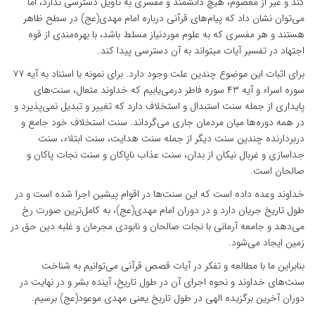
کند و غیر از معصوم، هیچ دانشمند و مفسری به تأویل دسترسی ندارد، اما
می‌توان نشان داد که پیام‌های قرآنی درباره امام مهدی(عج) در سطح ظاهر
هستند و هر مفسری که به علوم موردنیاز مسلط باشد، با بهره‌مندی از قوه
اجتهاد در تفسیر آیات می‎تواند به آن دسترسی پیدا کند.
برای اثبات این موضوع چندین علت وجود دارد. برای نمونه با استناد به آیه ۷۷
سوره اسراء و آیه ۴۳ سوره فاطر درمی‌یابیم که خداوند متعال، سنت‌های
پایداری از جمله سنت استبدال و استخلاف دارد که تغییر و تبدیل نمی‌پذیرد و
در همه دوره‌ها میان مردمان جاری می‌گرداند. سنت استخلاف خود جامع و
دربردارنده چندین سنت دیگر از جمله سنت هدایت، سنت ابتلاء، سنت
جداسازی و غربال نیکان از بدان، سنت عذاب ناپاکان و سنت نجات پاکان و
صالحان است.
خداوند وعده داده است که این سنت‌ها در اقوام پیشین اجرا شده است و در
طول تاریخ جریان دارد و در دوران امام مهدی(عج)، به کامل‌ترین صورت رخ
می‌دهد و جامعه آرمانی با نجات صالحان و نابودی مجرمان و غلبه دین حق در
زمین ایجاد می‌شود.
بنابراین ما با مطالعه و تفکر در آیات قصص قرآنی می‌توانیم به شناخت
سنت‌های خداوند و نحوه اجرای آن در طول تاریخ، آینده بشر و در نهایت در
دوران آخرین برگزیده الهی در طول تاریخ یعنی مهدی موعود(عج) برسیم.