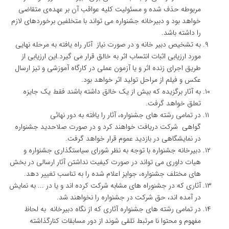
مربوطه حذف شده و مسئولیت کلیه عواقب آن بر عهده‌ی متقاضی
خواهد بود و دبیرخانه جشنواره می تواند با متخلفین برخوردهای لازم
را داشته باشد.
به تشخیص دبیر خانه و در صورت نیاز آثار راه یافته به مرحله نهایی
مورد ارزیابی اثبات انتساب اثر به خالق قرار می گیرد.این ارزیابی از
طریق اجرای زنده اثر و یا آزمون عملی در کارگاه آموزشی و تیز ارسال
عکس و فیلم از مراحل تولید اثر خواهد بود.
به آثار برگزیده که بیش از یک خالق داشته باشند فقط یک جایزه
تعلق خواهد گرفت.
در تمامی رشته های جشنواره، آثار را یافته به دور نهائی
گواهی شرکت دریافت خواهند کرد و در صورت صلاحدید جشنواره
در نمایشگاهی در بازدید عموم قرار خواهد گرفت.
دبیرخانه جشنواره با توجه به نظر شورای سیاستگذاری جشنواره و
هیات داوری می تواند در صورت کیفیت نداشتن آثار ارسالی در بخش
های مختلف جشنواره، جوایز اعلام شده را به تناسب تغییر دهد.
آثاری که در جشنوراه های مشابه شرکت کرده اند و یا در ... به نمایش
در آمده اند، حق شرکت در جشنواره را نخواهند شد.
در تمامی رشته های جشنواره آثاری که از نگاه دبیرخانه به لحاظ
مفهوم و محتوا نا مرتبط تلقی شوند از دور مسابقات کنارگذاشته