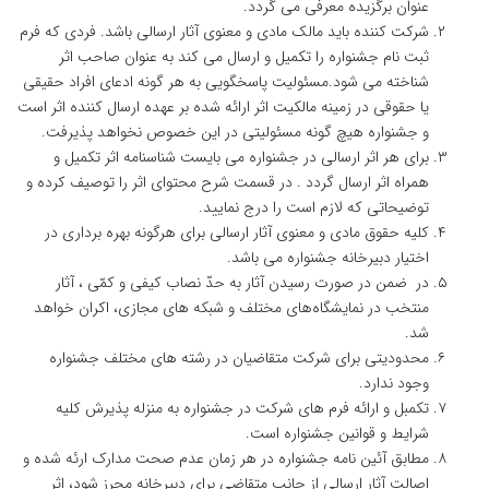
عنوان برگزیده معرفی می گردد.
شرکت کننده باید مالک مادی و معنوی آثار ارسالی باشد. فردی که فرم
ثبت نام جشنواره را تکمیل و ارسال می کند به عنوان صاحب اثر
شناخته می شود.مسئولیت پاسخگویی به هر گونه ادعای افراد حقیقی
یا حقوقی در زمینه مالکیت اثر ارائه شده بر عهده ارسال کننده اثر است
و جشنواره هیچ گونه مسئولیتی در این خصوص نخواهد پذیرفت.
برای هر اثر ارسالی در جشنواره می بایست شناسنامه اثر تکمیل و
همراه اثر ارسال گردد . در قسمت شرح محتوای اثر را توصیف کرده و
توضیحاتی که لازم است را درج نمایید.
کلیه حقوق مادی و معنوی آثار ارسالی برای هرگونه بهره برداری در
اختیار دبیرخانه جشنواره می باشد.
در ضمن در صورت رسیدن آثار به حدّ نصاب کیفی و کمّی ، آثار
منتخب در نمایشگاه‌های مختلف و شبکه های مجازی، اکران خواهد
شد.
محدودیتی برای شرکت متقاضیان در رشته های مختلف جشنواره
وجود ندارد.
تکمبل و ارائه فرم های شرکت در جشنواره به منزله پذیرش کلیه
شرایط و قوانین جشنواره است.
مطابق آئین نامه جشنواره در هر زمان عدم صحت مدارک ارئه شده و
اصالت آثار ارسالی از جانب متقاضی برای دبیرخانه محرز شود، اثر