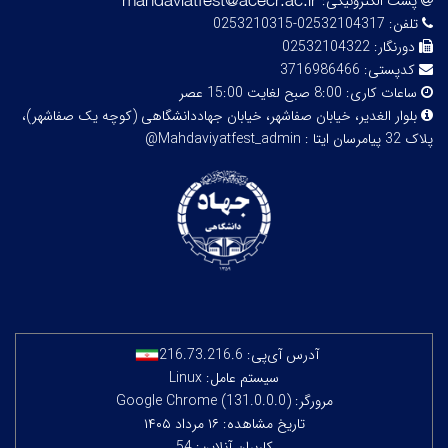
پست الکترونیکی:
تلفن:
02532104317-0253210315
دورنگار:
02532104322
کدپستی:
3716986466
ساعات کاری:
8:00 صبح لغایت 15:00 عصر
بلوار الغدیر، خیابان صفاشهر، خیابان جهاددانشگاهی (کوچه یک صفاشهر)،
پلاک 32
پیامرسان ایتا : Mahdaviyatfest_admin@
آدرس آی‌پی:
216.73.216.6
سیستم عامل: Linux
مرورگر: Google Chrome (131.0.0.0)
تاریخ مشاهده: ۱۶ مرداد ۱۴۰۵
کاربران آنلاین: 54