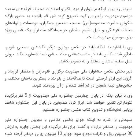
سلیمانی با بیان اینکه می‌توان از دید افکار و اعتقادات مختلف فرقه‌های متعدد
موضوع مهدویت را بررسی کرد، تصریح کرد: شهر قم باتوجه به حضور بارگاه
ملکوتی حضرت معصومه(س)، مسجد مقدس جمکران، موسسات و نهادهای
مختلف فرهنگی و خیل عظیم عاشقان در میعادگاه منتظران یک فضای ویژه
برای موضوع مهدویت است.
وی با اشاره به اینکه نباید در عکس برداری درگیر نگاه‌های سطحی شویم،
یادآور شد: عکاس باید در مناسبت‌هایی مانند جشن نیمه شعبان با نگاه بیرونی
سیل عظیم عاشقان معتقد را به تصویر بکشد.
دبیر بخش عکس جشنواره ملی مهدویت برگزاری فتومارتن را مدنظر قرارداد و
افزود: این اردو فرصتی است تا علاقه‌مندان بتوانند با بستر برنامه‌های مختلف و
جشن‌های نیمه شعبان در قم آشنا شده و از آن بهره‌مند شوند.
وی با بیان اینکه در پایان چهارمین جشنواره ملی مهدوییت از 5 نفر برگزیده
فتوماراتن تقدیر خواهد شد، ابراز کرد: همچنین در پایان این جشنواره شاهد
برپایی نمایشگاه و تدوین کتاب عکس جشنواره هستیم.
سلیمانی با اشاره به اینکه جوایز بخش عکاسی با دوربین جنشواره ملی
مهدویت را مدنظر قرارداد و گفت: برای نفر برگزیده این بخش جایزه به ارزش
30 میلیون ریال و نفرات دوم و سوم جوایز 10 میلیون ریالی درنظر گرفته شده