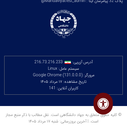
پلاک 32
پیامرسان ایتا : Mahdaviyatfest_admin@
آدرس آی‌پی:
216.73.216.233
سیستم عامل: Linux
مرورگر: Google Chrome (131.0.0.0)
تاریخ مشاهده: ۱۷ مرداد ۱۴۰۵
کاربران آنلاین: 141
© کلیه حقوق متعلق به جهاد دانشگاهی است. نقل مطالب با ذکر منبع مجاز
است. | آخرین بروزرسانی: شنبه ۱۷ مرداد ۱۴۰۵