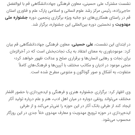
نشست مشترک علی حسینی، معاون فرهنگی جهاددانشگاهی قم با ابوالفضل
حاجی‌زاده، رئیس مرکز رشد علوم انسانی و اسلامی پارک علم و فناوری استان
قم در راستای همکاری‌های دو جانبه ویژه برگزاری پنجمین دوره
جشنواره ملی
مهدویت
و نخستین دوره بین‌المللی این جشنواره، برگزار شد.
در ابتدای این نشست،
علی حسینی
، معاون فرهنگی جهاددانشگاهی قم بیان
کرد: موعودباوری به معنای اعتقاد به یک نجات‌بخش است که در آخرالزمان
برای نجات و رهایی انسان‌ها و برقراری صلح و عدالت ظهور خواهد کرد؛
منجی موعود در ادیان و مکاتب مختلف با آیین‌ها و فرهنگ‌های کاملاً
متفاوت، به اَشکال و صور گوناگون و متنوعی مطرح شده است.
وی اظهار کرد: برگزاری جشنواره هنری و فرهنگی و ایده‌پردازی با حضور اقشار
مختلف می‌تواند رونقی دوباره در میان اهل ادب، هنر و علم درباره تولید آثار
ایجاد کند از طرفی بانک آثار در این حوزه را غنی‌تر می‌کند و از طرفی
ایده‌پردازی در حوزه ترویج مهدویت و معارف مهدوی خلأ جدی در این روزگار
محسوب می‌شود.