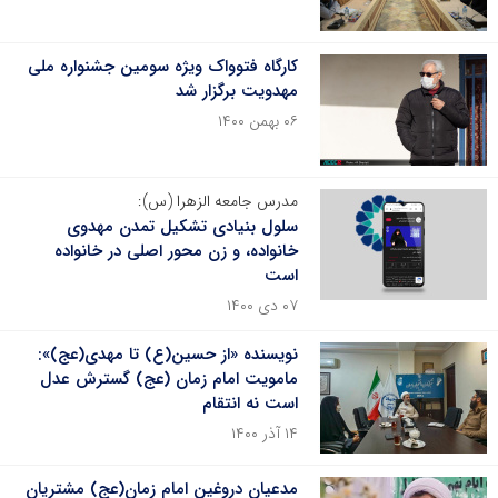
کارگاه فتوواک ویژه سومین جشنواره ملی
مهدویت برگزار شد
۰۶ بهمن ۱۴۰۰
مدرس جامعه الزهرا (س):
سلول بنیادی تشکیل تمدن مهدوی
خانواده، و زن محور اصلی در خانواده
است
۰۷ دی ۱۴۰۰
نویسنده «از حسین(ع) تا مهدی(عج)»:
مامویت امام زمان (عج) گسترش عدل
است نه انتقام
۱۴ آذر ۱۴۰۰
مدعیان دروغین امام زمان(عج) مشتریان