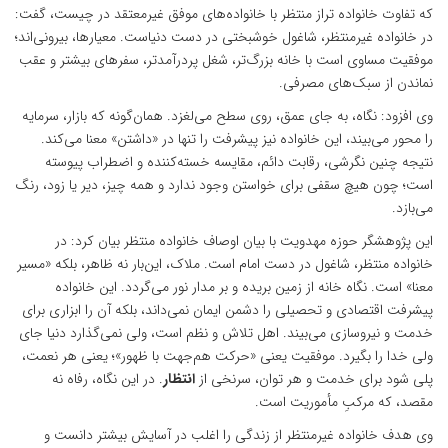
که تفاوت خانواده تراز منتظر با خانواده‌های موفق غیرمعتقد در چیست، گفت:
در خانواده غیرمنتظر، شاغول خوشبختی در دست دنیاست. معیارها، بیرونی‌اند؛
موفقیت مساوی است با خانه‌ بزرگ‌تر، شغل پردرآمدتر، سفر‌های بیشتر و عقب
نماندن از سبک‌های مصرفی.
وی افزود: نگاه، به جای عمق، روی سطح می‌لغزد. همان‌گونه که بازار، سرمایه
را محور می‌بیند، این خانواده نیز پیشرفت را تنها در «داشتن» معنا می‌کند.
نتیجه چنین نگرشی، رقابت دائم، مقایسه خسته‌کننده و اضطراب پیوسته
است؛ چون هیچ سقفی برای خواستن وجود ندارد و همه چیز، دیر یا زود، رنگ
می‌بازد.
این پژوهشگر حوزه مهدویت با بیان اوصاف خانواده منتظر بیان کرد: در
خانواده منتظر، شاغول در دست امام است. ملاک، این‌بار نه ظاهر، بلکه «مسیر
معنا» است. نگاه خانه از زمین بریده و بر مدار نور می‌گردد. این خانواده
پیشرفت اقتصادی و تحصیلی را دشمن ایمان نمی‌داند، بلکه آن را ابزاری برای
خدمت و نیروسازی می‌بیند. اهل تلاش و نظم است، ولی نمی‌گذارد دنیا جای
ولی خدا را بگیرد. موفقیت یعنی «حرکت هم‌جهت با ظهور»؛ یعنی هر نعمت،
پلی شود برای خدمت و هر توان، سرنخی از
انتظار
. در این نگاه، رفاه نه
مقصد، که مرکبِ مأموریت است.
وی هدف خانواده غیرمنتظر از زندگی را اغلب در آسایش بیشتر دانست و