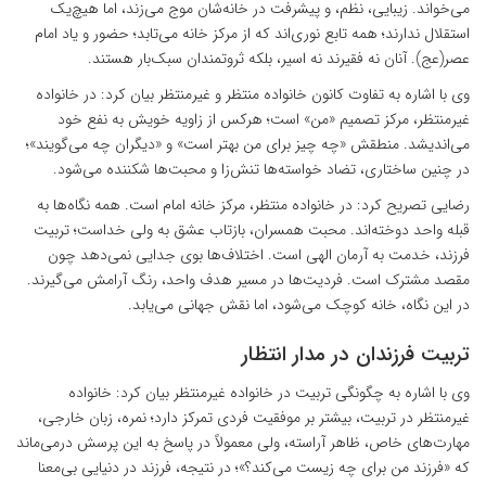
می‌خواند. زیبایی، نظم، و پیشرفت در خانه‌شان موج می‌زند، اما هیچ‌یک
استقلال ندارند؛ همه تابع نوری‌اند که از مرکز خانه می‌تابد؛ حضور و یاد امام
عصر(عج). آنان نه فقیرند نه اسیر، بلکه ثروتمندان سبک‌بار هستند.
وی با اشاره به تفاوت کانون خانواده منتظر و غیرمنتظر بیان کرد: در خانواده
غیرمنتظر، مرکز تصمیم «من» است؛ هرکس از زاویه‌ خویش به نفع خود
می‌اندیشد. منطقش «چه چیز برای من بهتر است» و «دیگران چه می‌گویند»؛
در چنین ساختاری، تضاد خواسته‌ها تنش‌زا و محبت‌ها شکننده می‌شود.
رضایی تصریح کرد: در خانواده منتظر، مرکز خانه امام است. همه نگاه‌ها به
قبله‌ واحد دوخته‌اند. محبت همسران، بازتاب عشق به ولی خداست؛ تربیت
فرزند، خدمت به آرمان الهی است. اختلاف‌ها بوی جدایی نمی‌دهد چون
مقصد مشترک است. فردیت‌ها در مسیر هدف واحد، رنگ آرامش می‌گیرند.
در این نگاه، خانه کوچک می‌شود، اما نقش جهانی می‌یابد.
تربیت فرزندان در مدار انتظار
وی با اشاره به چگونگی تربیت در خانواده غیرمنتظر بیان کرد: خانواده
غیرمنتظر در تربیت، بیشتر بر موفقیت فردی تمرکز دارد؛ نمره، زبان خارجی،
مهارت‌های خاص، ظاهر آراسته، ولی معمولاً در پاسخ به این پرسش درمی‌ماند
که «فرزند من برای چه زیست می‌کند؟»؛ در نتیجه، فرزند در دنیایی بی‌معنا