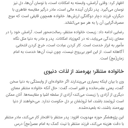
اظهار کرد: وقتی آرامش، وابسته به امکانات است، با نوسان آن‌ها، دل نیز
نوسان می‌گیرد. پدر نگران آینده‌ مالی است، مادر درگیر مقایسه‌ ظاهری با
دیگران، فرزند دچار دوگانگی ارزش‌ها. خانواده همچون قایقی است که موج
مصرف‌گرایی آن را به هر سو می‌کشاند.
رضایی ادامه داد: زیست خانواده منتظر، رسالت‌محور است. آرامش خود را در
معنای زندگی می‌یابد، نه در کم‌و‌زیاد امکانات. پدر و مادر به دنیا مثل نگاه
مأمور به ابزار خدمت است. کار کردن عبادت است، خرج کردن انتخابی
آگاهانه است. از این امور بی‌روح نیست، چون نیت آن‌ها خدمت به امام
زمان(عج) است.
خانواده منتظر؛ بهره‌مند از لذات دنیوی
وی با بیان اینکه بسیاری می‌پندارند اگر خانواده‌ای از وابستگی به دنیا سخن
گفت، یعنی عقب‌مانده و فقیر است، گفت: حال آنکه خانواده منتظر معنای
دیگری از آزادی را زیست می‌کند؛ آزادی از سلطه اشیا و مقایسه‌ها. آنان ممکن
است ثروتمند باشند، اما ثروتشان بر دل حکومت ندارد. می‌خواهند از دنیا
بهره‌مند باشند، نه بلعیده‌شده.
این پژوهشگر حوزه مهدویت افزود: پدر منتظر با افتخار کار می‌کند، مادر منتظر
با دقت هزینه می‌کند، فرزند منتظر با نیت کمک به امام عصر(عج) درس