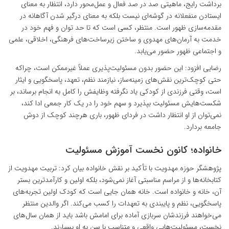
برداشت رایج، ماهیتی صد در صد فعال و عمل‌محور دارد، انتظار به معنای
ایستادن منفعلانه در گوشه‌ای نیست بلکه به معنای درگیر شدن آگاهانه در
مقدمه‌سازی ظهور است. منتظر، کسی است که تا حد توان و فهم خود در
خدمت به آرمان‌های مهدوی و ساختن زیرساخت‌های فرهنگی، اخلاقی، علمی
و اجتماعی ظهور حضور می‌یابد.
رضایی افزود: این حضور بدون مسئولیت‌پذیری عملاً غیرممکن است، چراکه
حتی کوچک‌ترین نقش‌های زمینه‌ساز، نیازمند نظم، تعهد، پاسخگویی و ایثار
است، وقتی فرزندی از کودکی یاد نگرفته وظایفش را کامل به انجام برساند، بر
شکست‌هایش مسئولیت بپذیرد و سهم خود را در یک کار جمعی ادا کند،
نمی‌توان از او انتظار داشت در فردای ظهور، باری هرچند کوچک از دوش
جامعه بردارد.
خانواده؛ کانون نخست آموزش مسئولیت
پژوهشگر حوزه مهدویت با تأکید بر نقش خانواده بیان کرد: تربیت مهدویت از
کتابخانه‌ها و از مراسم‌ مناسبتی آغاز نمی‌شود، بلکه اولین و کارآمدترین بستر
آن، خانه و خانواده است. خانه همان جایی است که کودک اولین تجربه‌های
پاسخگویی، نظم و پایبندی به تعهدات را کسب می‌کند. اگر والدین منتظر
می‌خواهند فرزندشان سربازی آماده برای امامش باشد باید از همان سال‌های
نخست، مسئولیت‌هایی واقعی و متناسب با سن به او بسپارند.