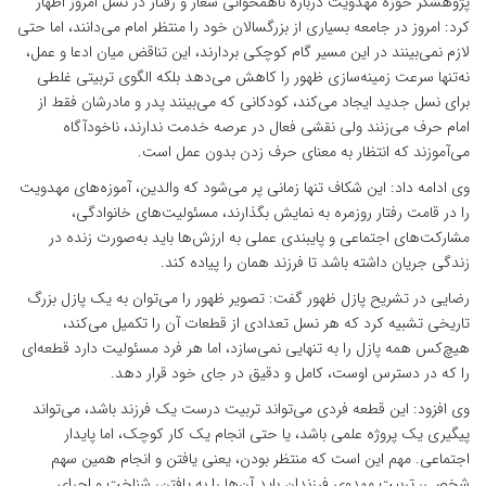
پژوهشگر حوزه مهدویت درباره ناهمخوانی شعار و رفتار در نسل امروز اظهار
کرد: امروز در جامعه بسیاری از بزرگسالان خود را منتظر امام می‌دانند، اما حتی
لازم نمی‌بینند در این مسیر گام کوچکی بردارند، این تناقض میان ادعا و عمل،
نه‌تنها سرعت زمینه‌سازی ظهور را کاهش می‌دهد بلکه الگوی تربیتی غلطی
برای نسل جدید ایجاد می‌کند، کودکانی که می‌بینند پدر و مادرشان فقط از
امام حرف می‌زنند ولی نقشی فعال در عرصه خدمت ندارند، ناخودآگاه
می‌آموزند که انتظار به معنای حرف زدن بدون عمل است.
وی ادامه داد: این شکاف تنها زمانی پر می‌شود که والدین، آموزه‌های مهدویت
را در قامت رفتار روزمره به نمایش بگذارند، مسئولیت‌های خانوادگی،
مشارکت‌های اجتماعی و پایبندی عملی به ارزش‌ها باید به‌صورت زنده در
زندگی جریان داشته باشد تا فرزند همان را پیاده کند.
رضایی در تشریح پازل ظهور گفت: تصویر ظهور را می‌توان به یک پازل بزرگ
تاریخی تشبیه کرد که هر نسل تعدادی از قطعات آن را تکمیل می‌کند،
هیچ‌کس همه پازل را به تنهایی نمی‌سازد، اما هر فرد مسئولیت دارد قطعه‌ای
را که در دسترس اوست، کامل و دقیق در جای خود قرار دهد.
وی افزود: این قطعه فردی می‌تواند تربیت درست یک فرزند باشد، می‌تواند
پیگیری یک پروژه علمی باشد، یا حتی انجام یک کار کوچک، اما پایدار
اجتماعی. مهم این است که منتظر بودن، یعنی یافتن و انجام همین سهم
شخصی، تربیت مهدوی فرزندان باید آن‌ها را به یافتن، شناخت و اجرای