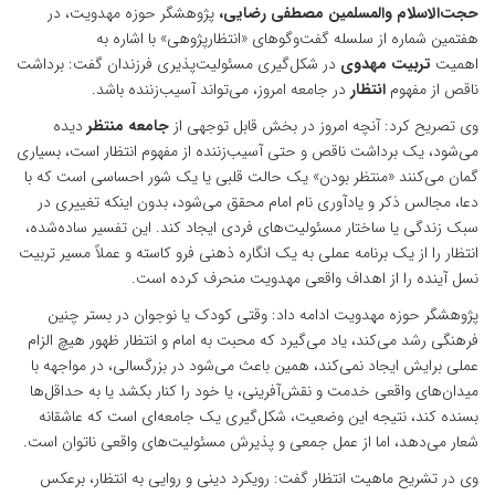
حجت‌الاسلام والمسلمین
مصطفی رضایی،
پژوهشگر حوزه مهدویت، در
هفتمین شماره از سلسله گفت‌و‌گو‌های «انتظارپژوهی» با اشاره به
اهمیت
تربیت مهدوی
در شکل‌گیری مسئولیت‌پذیری فرزندان گفت: برداشت
ناقص از مفهوم
انتظار
در جامعه امروز، می‌تواند آسیب‌زننده باشد.
وی تصریح کرد: آنچه امروز در بخش قابل توجهی از
جامعه منتظر
دیده
می‌شود، یک برداشت ناقص و حتی آسیب‌زننده از مفهوم انتظار است، بسیاری
گمان می‌کنند «منتظر بودن» یک حالت قلبی یا یک شور احساسی است که با
دعا، مجالس ذکر و یادآوری نام امام محقق می‌شود، بدون اینکه تغییری در
سبک زندگی یا ساختار مسئولیت‌های فردی ایجاد کند. این تفسیر ساده‌شده،
انتظار را از یک برنامه عملی به یک انگاره ذهنی فرو کاسته و عملاً مسیر تربیت
نسل آینده را از اهداف واقعی مهدویت منحرف کرده است.
پژوهشگر حوزه مهدویت ادامه داد: وقتی کودک یا نوجوان در بستر چنین
فرهنگی رشد می‌کند، یاد می‌گیرد که محبت به امام و انتظار ظهور هیچ الزام
عملی برایش ایجاد نمی‌کند، همین باعث می‌شود در بزرگسالی، در مواجهه با
میدان‌های واقعی خدمت و نقش‌آفرینی، یا خود را کنار بکشد یا به حداقل‌ها
بسنده کند، نتیجه این وضعیت، شکل‌گیری یک جامعه‌ای است که عاشقانه
شعار می‌دهد، اما از عمل جمعی و پذیرش مسئولیت‌های واقعی ناتوان است.
وی در تشریح ماهیت انتظار گفت: رویکرد دینی و روایی به انتظار، برعکس