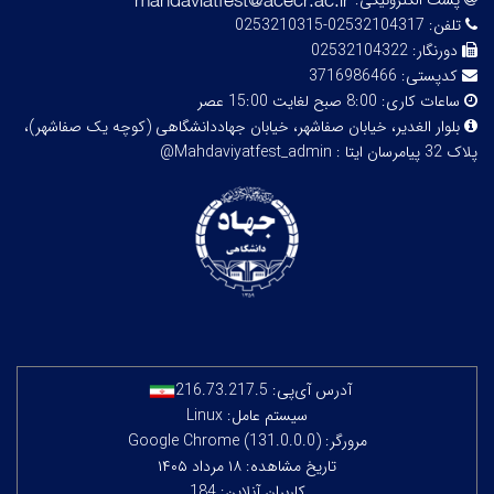
پست الکترونیکی:
تلفن:
02532104317-0253210315
دورنگار:
02532104322
کدپستی:
3716986466
ساعات کاری:
8:00 صبح لغایت 15:00 عصر
بلوار الغدیر، خیابان صفاشهر، خیابان جهاددانشگاهی (کوچه یک صفاشهر)،
پلاک 32
پیامرسان ایتا : Mahdaviyatfest_admin@
آدرس آی‌پی:
216.73.217.5
سیستم عامل: Linux
مرورگر: Google Chrome (131.0.0.0)
تاریخ مشاهده: ۱۸ مرداد ۱۴۰۵
کاربران آنلاین: 184