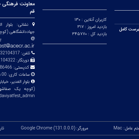
معاونت فرهنگی ج
قم
کاربران آنلاین :
۱۳۰
نشانی:
بلوار ا
بازدید امروز :
۳۱۷
رست کامل
جهاددانشگاهی (کوچه
بازدید کل :
۳۴۵۷۷۰
پ
تلفن:
04317-0253210315
دورنگار:
2104322
کدپستی:
86466
ساعات کاری:
8:00 صبح لغایت :00
بلوار الغدیر، خیا
(کوچه یک صفاشهر)
aviyatfest_admin@
 عامل: Mac
مرورگر: Google Chrome (131.0.0.0)
تاریخ