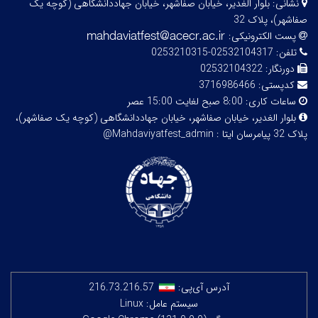
نشانی:
بلوار الغدیر، خیابان صفاشهر، خیابان جهاددانشگاهی (کوچه یک
صفاشهر)، پلاک 32
پست الکترونیکی:
تلفن:
02532104317-0253210315
دورنگار:
02532104322
کدپستی:
3716986466
ساعات کاری:
8:00 صبح لغایت 15:00 عصر
بلوار الغدیر، خیابان صفاشهر، خیابان جهاددانشگاهی (کوچه یک صفاشهر)،
پلاک 32
پیامرسان ایتا : Mahdaviyatfest_admin@
آدرس آی‌پی:
216.73.216.57
سیستم عامل: Linux